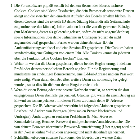
Die Forensoftware phpBB erstellt bei deinem Besuch des Boards mehrere
Cookies. Cookies sind kleine Textdateien, die dein Browser als temporäre Dateien
ablegt und die zwischen den einzelnen Aufrufen des Boards erhalten bleiben. In
diesen Cookies sind die aktuelle ID deiner Sitzung (damit dir alle Seitenaufrufe
zugeordnet werden können), Informationen über die von dir gelesenen Beiträge
(zur Markierung dieser als gelesen/ungelesen; sofern du nicht angemeldet bist)
sowie Informationen über deine Teilnahme an Umfragen (sofern du nicht
angemeldet bist) gespeichert. Ferner werden deine Benutzer-ID, ein
Authentifizierungsschlüssel und eine Session-ID gespeichert. Die Cookies haben
standardmäßig eine Gültigkeit von einem Jahr. Alle Cookies kannst du jederzeit
über die Funktion „Alle Cookies löschen“ löschen.
Weiterhin werden die Daten gespeichert, die du bei der Registrierung, in deinem
Profil oder deinem persönlichem Bereich angibst. Für die Registrierung sind
mindestens ein eindeutiger Benutzername, eine E-Mail-Adresse und ein Passwort
notwendig. Wenn durch den Betreiber weitere Daten als notwendig festgelegt
wurden, so ist dies für dich vor deren Eingabe ersichtlich.
Wenn du einen Beitrag oder eine private Nachricht erstellst, so werden die dort
eingegebenen Daten ebenfalls gespeichert. Gleiches gilt, wenn du einen Beitrag als
Entwurf zwischenspeicherst. In diesen Fällen wird auch deine IP-Adresse
gespeichert. Die IP-Adresse wird weiterhin bei folgenden Aktionen gespeichert:
Löschen und Ändern von Beiträgen (dazu zählen Private Nachrichten und
Umfragen), Änderungen an zentralen Profildaten (E-Mail-Adresse,
Kontoaktivierung, Benutzer-Passwort) und gescheiterte Anmeldeversuche. Die
von deinem Browser übermittelte Browser-Kennzeichnung (User Agent) wird nur
in der „Wer ist online?“-Funktion angezeigt und nicht dauerhaft gespeichert.
Schließlich erfordern einzelne Funktionen des Boards, dass weitere Daten