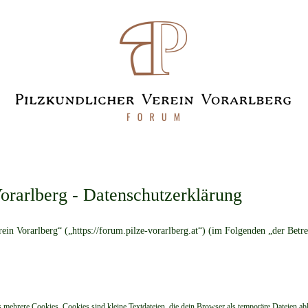
orarlberg - Datenschutzerklärung
rein Vorarlberg“ („https://forum.pilze-vorarlberg.at“) (im Folgenden „der Betr
mehrere Cookies. Cookies sind kleine Textdateien, die dein Browser als temporäre Dateien ab