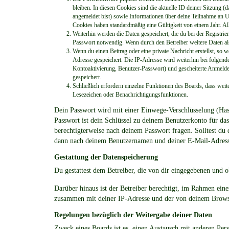
bleiben. In diesen Cookies sind die aktuelle ID deiner Sitzung (
angemeldet bist) sowie Informationen über deine Teilnahme an Um
Cookies haben standardmäßig eine Gültigkeit von einem Jahr. All
Weiterhin werden die Daten gespeichert, die du bei der Registri
Passwort notwendig. Wenn durch den Betreiber weitere Daten als 
Wenn du einen Beitrag oder eine private Nachricht erstellst, so 
Adresse gespeichert. Die IP-Adresse wird weiterhin bei folgen
Kontoaktivierung, Benutzer-Passwort) und gescheiterte Anmelde
gespeichert.
Schließlich erfordern einzelne Funktionen des Boards, dass wei
Lesezeichen oder Benachrichtigungsfunktionen.
Dein Passwort wird mit einer Einwege-Verschlüsselung (Hash)
Passwort ist dein Schlüssel zu deinem Benutzerkonto für da
berechtigterweise nach deinem Passwort fragen. Solltest du
dann nach deinem Benutzernamen und deiner E-Mail-Adresse 
Gestattung der Datenspeicherung
Du gestattest dem Betreiber, die von dir eingegebenen und 
Darüber hinaus ist der Betreiber berechtigt, im Rahmen ein
zusammen mit deiner IP-Adresse und der von deinem Browser
Regelungen bezüglich der Weitergabe deiner Daten
Zweck eines Boards ist es, einen Austausch mit anderen Perso