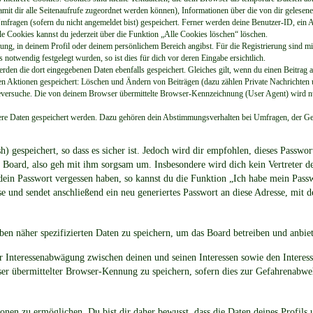
damit dir alle Seitenaufrufe zugeordnet werden können), Informationen über die von dir gelesene
fragen (sofern du nicht angemeldet bist) gespeichert. Ferner werden deine Benutzer-ID, ein A
e Cookies kannst du jederzeit über die Funktion „Alle Cookies löschen“ löschen.
erung, in deinem Profil oder deinem persönlichem Bereich angibst. Für die Registrierung sind 
notwendig festgelegt wurden, so ist dies für dich vor deren Eingabe ersichtlich.
werden die dort eingegebenen Daten ebenfalls gespeichert. Gleiches gilt, wenn du einen Beitrag 
den Aktionen gespeichert: Löschen und Ändern von Beiträgen (dazu zählen Private Nachrichten
versuche. Die von deinem Browser übermittelte Browser-Kennzeichnung (User Agent) wird nur 
tere Daten gespeichert werden. Dazu gehören dein Abstimmungsverhalten bei Umfragen, der Gele
 gespeichert, so dass es sicher ist. Jedoch wird dir empfohlen, dieses Passwo
s Board, also geh mit ihm sorgsam um. Insbesondere wird dich kein Vertreter d
 dein Passwort vergessen haben, so kannst du die Funktion „Ich habe mein Pas
und sendet anschließend ein neu generiertes Passwort an diese Adresse, mit d
oben näher spezifizierten Daten zu speichern, um das Board betreiben und anbie
er Interessenabwägung zwischen deinen und seinen Interessen sowie den Interes
 übermittelter Browser-Kennung zu speichern, sofern dies zur Gefahrenabwehr
nen zu ermöglichen. Du bist dir daher bewusst, dass die Daten deines Profils un