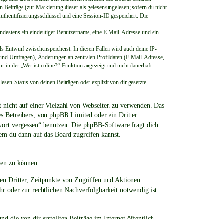
n Beiträge (zur Markierung dieser als gelesen/ungelesen; sofern du nicht
uthentifizierungsschlüssel und eine Session-ID gespeichert. Die
mindestens ein eindeutiger Benutzername, eine E-Mail-Adresse und ein
als Entwurf zwischenspeicherst. In diesen Fällen wird auch deine IP-
 und Umfragen), Änderungen an zentralen Profildaten (E-Mail-Adresse,
in der „Wer ist online?“-Funktion angezeigt und nicht dauerhaft
sen-Status von deinen Beiträgen oder explizit von dir gesetzte
rt nicht auf einer Vielzahl von Webseiten zu verwenden. Das
es Betreibers, von phpBB Limited oder ein Dritter
swort vergessen“ benutzen. Die phpBB-Software fragt dich
em du dann auf das Board zugreifen kannst.
ten zu können.
sen Dritter, Zeitpunkte von Zugriffen und Aktionen
 oder zur rechtlichen Nachverfolgbarkeit notwendig ist.
d die von dir erstellten Beiträge im Internet öffentlich