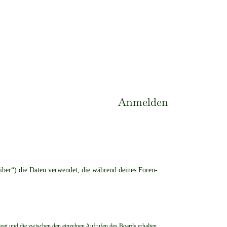
Anmelden
eiber“) die Daten verwendet, die während deines Foren-
legt und die zwischen den einzelnen Aufrufen des Boards erhalten